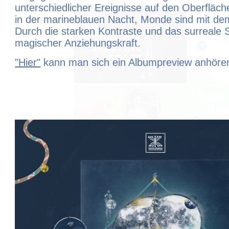
unterschiedlicher Ereignisse auf den Oberfläch
in der marineblauen Nacht, Monde sind mit d
Durch die starken Kontraste und das surreale Se
magischer Anziehungskraft.
"Hier"
kann man sich ein Albumpreview anhöre